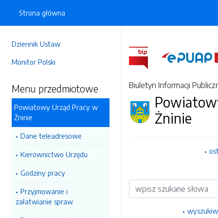
Strona główna
Dziennik Ustaw
Monitor Polski
Biuletyn Informacji Publicz
Menu przedmiotowe
Powiatowy
Powiatowy Urząd Pracy w
Żninie
Żninie
Dane teleadresowe
os
Kierownictwo Urzędu
Godziny pracy
Wyszukiwarka
Przyjmowanie i
załatwianie spraw
wyszukiw