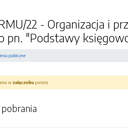
RMU/22 - Organizacja i pr
 pn. "Podstawy księgowoś
nia publiczne
rania w
załączniku
poniżej.
o pobrania