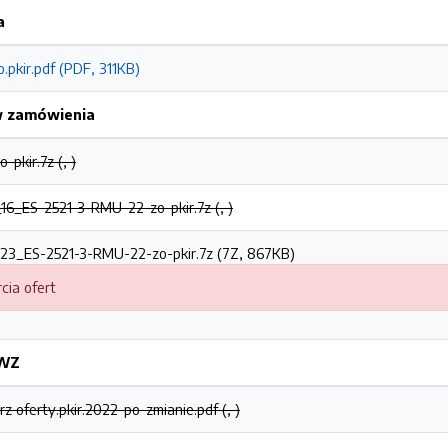
a
pkir.pdf (PDF, 311KB)
w zamówienia
pkir.7z (, )
_ES-2521-3-RMU-22-zo-pkir.7z (, )
3_ES-2521-3-RMU-22-zo-pkir.7z (7Z, 867KB)
cia ofert
SWZ
arz oferty.pkir.2022-po-zmianie.pdf (, )