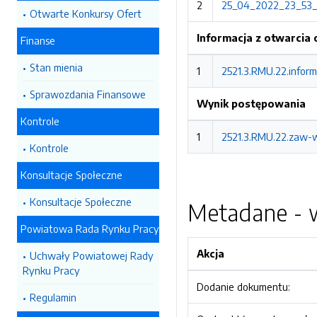
2
25_04_2022_23_53_03
Otwarte Konkursy Ofert
Informacja z otwarcia 
Finanse
Stan mienia
1
2521.3.RMU.22.inform
Sprawozdania Finansowe
Wynik postępowania
Kontrole
1
2521.3.RMU.22.zaw-w
Kontrole
Konsultacje Społeczne
Konsultacje Społeczne
Metadane - w
Powiatowa Rada Rynku Pracy
Akcja
Uchwały Powiatowej Rady
Rynku Pracy
Dodanie dokumentu:
Regulamin