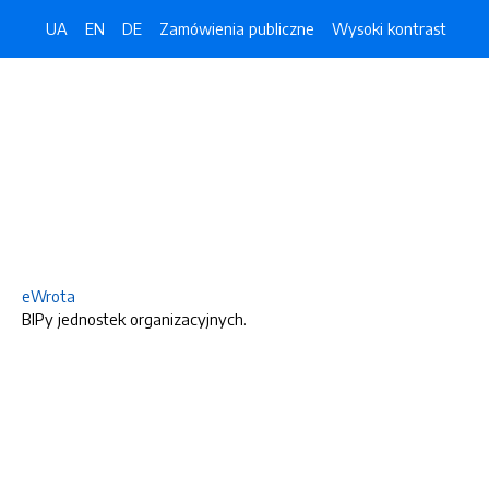
UA
EN
DE
Zamówienia publiczne
Wysoki kontrast
eWrota
BIPy jednostek organizacyjnych.