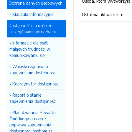
Osoba, która wytworzyła i
Ochrona danych osobowych
Klauzula informacyjna
Ostatnia aktualizacja:
Dostępność dla osób ze
szczególnymi potrzebami
Informacje dla osób
mających trudności w
komunikowaniu się
Wnioski i żądania o
zapewnienie dostępności
Koordynator dostępności
Raport o stanie
zapewnienia dostępności
Plan działania Powiatu
Żnińskiego na rzecz
poprawy zapewniania
dostępności osobom ze