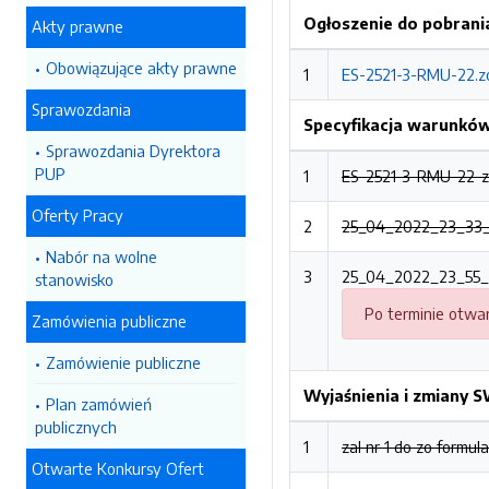
Ogłoszenie do pobrani
Akty prawne
Obowiązujące akty prawne
1
ES-2521-3-RMU-22.zo.
Sprawozdania
Specyfikacja warunkó
Sprawozdania Dyrektora
PUP
1
ES-2521-3-RMU-22-zo-
Oferty Pracy
2
25_04_2022_23_33_16
Nabór na wolne
3
25_04_2022_23_55_2
stanowisko
Po terminie otwar
Zamówienia publiczne
Zamówienie publiczne
Wyjaśnienia i zmiany 
Plan zamówień
publicznych
1
zal nr 1 do zo formul
Otwarte Konkursy Ofert