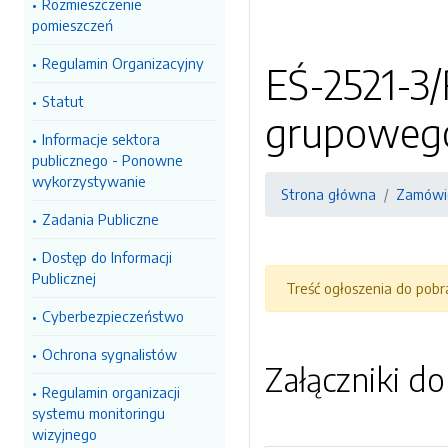
Rozmieszczenie
pomieszczeń
Regulamin Organizacyjny
EŚ-2521-3/
Statut
grupowego
Informacje sektora
publicznego - Ponowne
wykorzystywanie
Strona główna
Zamówie
Zadania Publiczne
Dostęp do Informacji
Publicznej
Treść ogłoszenia do pob
Cyberbezpieczeństwo
Ochrona sygnalistów
Załączniki d
Regulamin organizacji
systemu monitoringu
wizyjnego