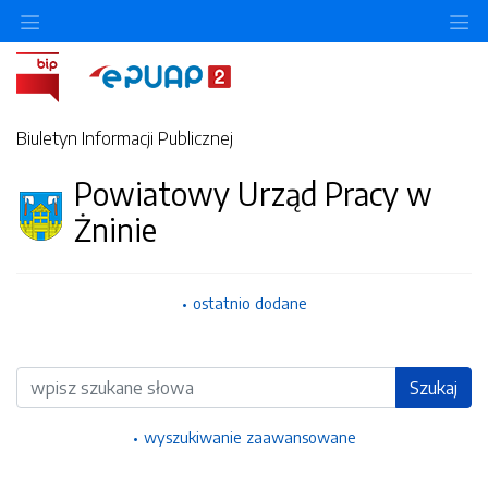
Ukryj/pokaż menu przedmiotowe
Uk
Biuletyn Informacji Publicznej
Powiatowy Urząd Pracy w
Żninie
ostatnio dodane
Wyszukiwarka
Szukaj
wyszukiwanie zaawansowane