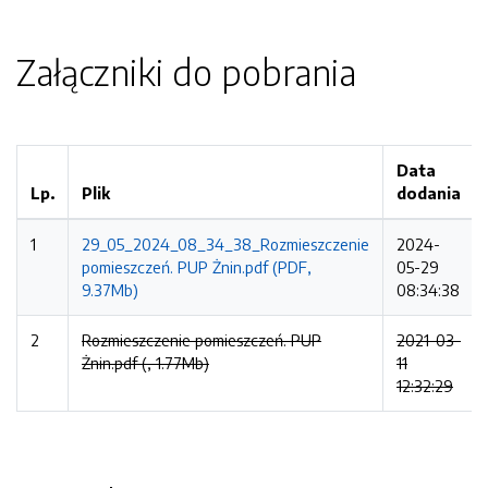
Załączniki do pobrania
Data
Lp.
Plik
dodania
1
29_05_2024_08_34_38_Rozmieszczenie
2024-
pomieszczeń. PUP Żnin.pdf (PDF,
05-29
9.37Mb)
08:34:38
2
Rozmieszczenie pomieszczeń. PUP
2021-03-
Żnin.pdf (, 1.77Mb)
11
12:32:29