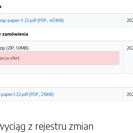
a
ap-papier-1-22.pdf (PDF, 403KB)
202
w zamówienia
ip (ZIP, 1.0MB)
202
arcia ofert
.papier.1.22.pdf (PDF, 215KB)
202
yciąg z rejestru zmian