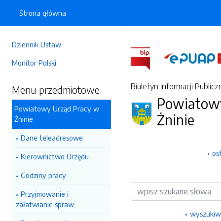
Strona główna
Dziennik Ustaw
Monitor Polski
Biuletyn Informacji Publicz
Menu przedmiotowe
Powiatowy
Powiatowy Urząd Pracy w
Żninie
Żninie
Dane teleadresowe
os
Kierownictwo Urzędu
Godziny pracy
Wyszukiwarka
Przyjmowanie i
załatwianie spraw
wyszukiw