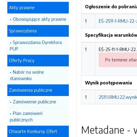
Ogłoszenie do pobrani
Akty prawne
Obowiązujące akty prawne
1
EŚ-2511-1-RMU-22-z
Sprawozdania
Specyfikacja warunkó
Sprawozdania Dyrektora
PUP
1
EŚ-25-11-1-RMU-22.z
Po terminie otw
Oferty Pracy
Nabór na wolne
stanowisko
Wynik postępowania
Zamówienia publiczne
1
2511.1.RMU.22.wynik
Zamówienie publiczne
Plan zamówień
publicznych
Metadane - w
Otwarte Konkursy Ofert