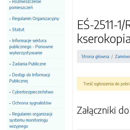
Rozmieszczenie
pomieszczeń
Regulamin Organizacyjny
EŚ-2511-1/
Statut
kserokopi
Informacje sektora
publicznego - Ponowne
wykorzystywanie
Strona główna
Zamówie
Zadania Publiczne
Dostęp do Informacji
Publicznej
Treść ogłoszenia do pob
Cyberbezpieczeństwo
Ochrona sygnalistów
Załączniki d
Regulamin organizacji
systemu monitoringu
wizyjnego