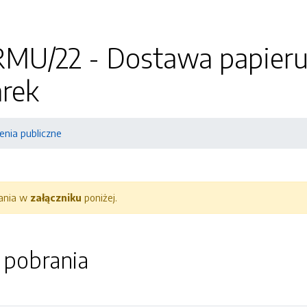
RMU/22 - Dostawa papieru
arek
nia publiczne
rania w
załączniku
poniżej.
o pobrania