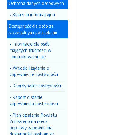
Ochrona danych osobowych
Klauzula informacyjna
Dostępność dla osób ze
szczególnymi potrzebami
Informacje dla osób
mających trudności w
komunikowaniu się
Wnioski i żądania o
zapewnienie dostępności
Koordynator dostępności
Raport o stanie
zapewnienia dostępności
Plan działania Powiatu
Żnińskiego na rzecz
poprawy zapewniania
dostępności osobom ze