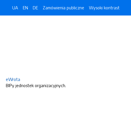
UA
EN
DE
Zamówienia publiczne
Wysoki kontrast
eWrota
BIPy jednostek organizacyjnych.