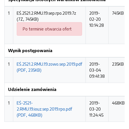
1
EŚ.2521.2.RMU.19.sep.rpo.2019.7z
2019-
745KB
(7Z, 745KB)
02-20
10:14:28
Po terminie otwarcia ofert
Wynik postępowania
1
EŚ.2521.2.RMU.19.zowo.sep.2019.pdf
2019-
235KB
(PDF, 235KB)
03-04
09:41:38
Udzielenie zamówienia
1
EŚ-2521-
2019-
468KB
2.RMU.19.iouz.sep.2019.rpo.pdf
03-20
(PDF, 468KB)
11:24:45