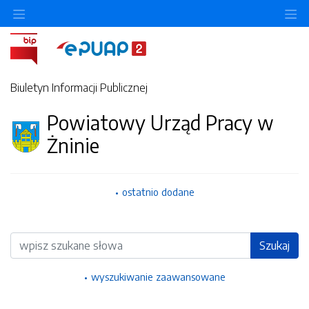
Ukryj/pokaż menu przedmiotowe
Uk
Biuletyn Informacji Publicznej
Powiatowy Urząd Pracy w
Żninie
ostatnio dodane
Wyszukiwarka
Szukaj
wyszukiwanie zaawansowane