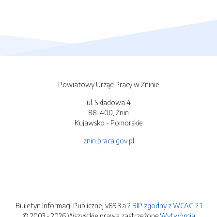
Powiatowy Urząd Pracy w Żninie
ul. Składowa 4
88-400, Żnin
Kujawsko - Pomorskie
znin.praca.gov.pl
Biuletyn Informacji Publicznej v89.3.a.2
BIP zgodny z WCAG 2.1
© 2003 - 2026 Wszystkie prawa zastrzeżone.
Wytwórnia