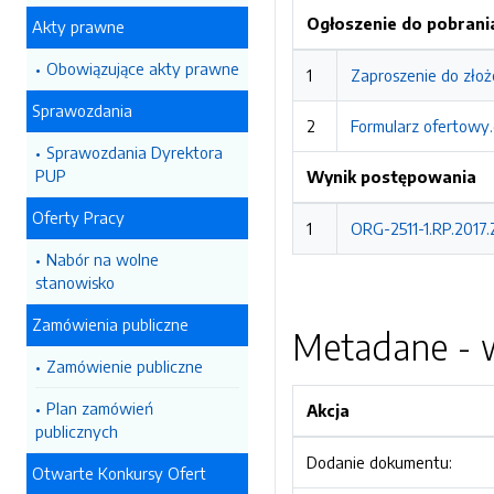
Ogłoszenie do pobrani
Akty prawne
Obowiązujące akty prawne
1
Zaproszenie do złoż
Sprawozdania
2
Formularz ofertowy
Sprawozdania Dyrektora
PUP
Wynik postępowania
Oferty Pracy
1
ORG-2511-1.RP.2017.
Nabór na wolne
stanowisko
Zamówienia publiczne
Metadane - w
Zamówienie publiczne
Plan zamówień
Akcja
publicznych
Dodanie dokumentu:
Otwarte Konkursy Ofert