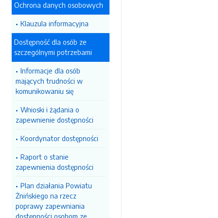
Ochrona danych osobowych
Klauzula informacyjna
Dostępność dla osób ze
szczególnymi potrzebami
Informacje dla osób
mających trudności w
komunikowaniu się
Wnioski i żądania o
zapewnienie dostępności
Koordynator dostępności
Raport o stanie
zapewnienia dostępności
Plan działania Powiatu
Żnińskiego na rzecz
poprawy zapewniania
dostępności osobom ze