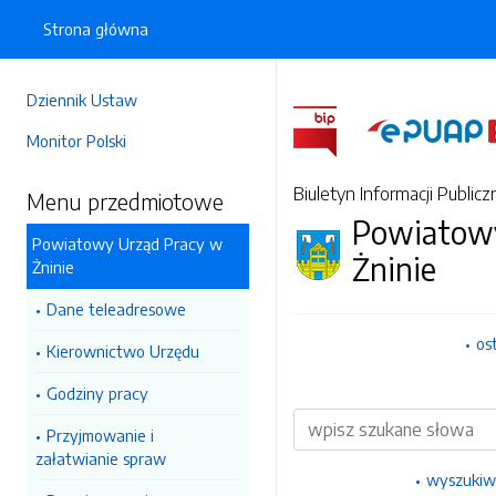
Strona główna
Dziennik Ustaw
Monitor Polski
Biuletyn Informacji Publicz
Menu przedmiotowe
Powiatowy
Powiatowy Urząd Pracy w
Żninie
Żninie
Dane teleadresowe
os
Kierownictwo Urzędu
Godziny pracy
Wyszukiwarka
Przyjmowanie i
załatwianie spraw
wyszukiw