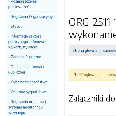
Rozmieszczenie
pomieszczeń
Regulamin Organizacyjny
ORG-2511-1
Statut
wykonanie
Informacje sektora
publicznego - Ponowne
wykorzystywanie
Strona główna
Zamówie
Zadania Publiczne
Dostęp do Informacji
Publicznej
Treść ogłoszenia do pob
Cyberbezpieczeństwo
Ochrona sygnalistów
Załączniki d
Regulamin organizacji
systemu monitoringu
wizyjnego