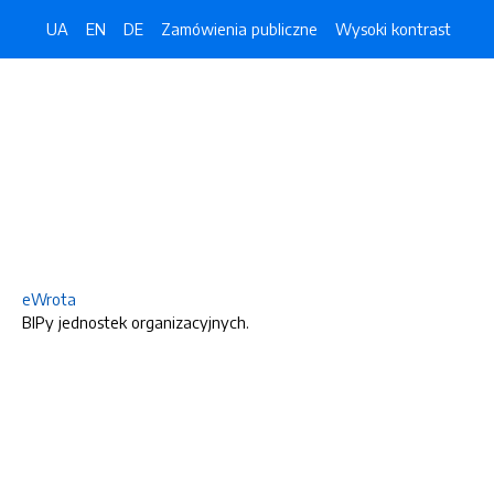
UA
EN
DE
Zamówienia publiczne
Wysoki kontrast
eWrota
BIPy jednostek organizacyjnych.