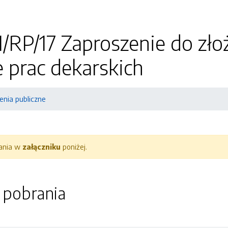
/RP/17 Zaproszenie do zło
 prac dekarskich
nia publiczne
rania w
załączniku
poniżej.
o pobrania